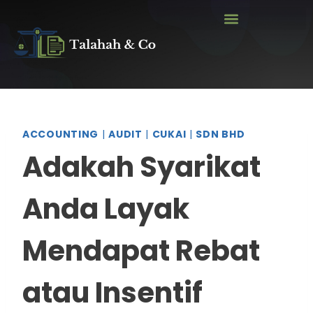
ACCOUNTING
|
AUDIT
|
CUKAI
|
SDN BHD
Adakah Syarikat
Anda Layak
Mendapat Rebat
atau Insentif