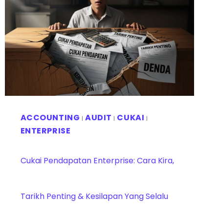
ACCOUNTING
AUDIT
CUKAI
|
|
|
ENTERPRISE
Cukai Pendapatan Enterprise: Cara Kira,
Tarikh Penting & Kesilapan Yang Selalu