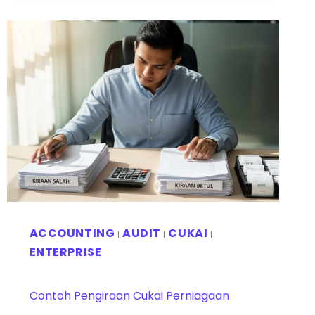
ACCOUNTING
AUDIT
CUKAI
|
|
|
ENTERPRISE
Contoh Pengiraan Cukai Perniagaan