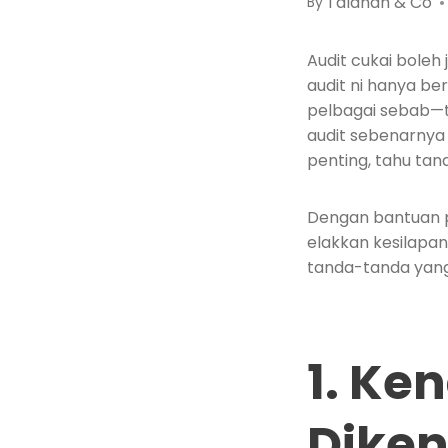
Talahah & Co
By
Audit cukai boleh
audit ni hanya ber
pelbagai sebab—
audit sebenarnya
penting, tahu tan
Dengan bantuan p
elakkan kesilapan
tanda-tanda yang
1. Ke
Diken