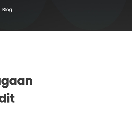
Blog
agaan
dit