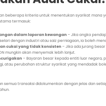
 beberapa kriteria untuk menentukan syarikat mana yan
utama termasuk:
angan dalam laporan kewangan
– Jika angka penda
selari dengan industri atau saiz perniagaan, ia boleh men
an cukai yang tidak konsisten
– Jika ada jurang besa
HDN mungkin akan menyemak lebih lanjut.
ncurigakan
– Bayaran besar kepada entiti luar negara, 
ggi, atau perubahan struktur syarikat yang mendadak bo
kan semua transaksi didokumenkan dengan jelas dan setia
tahun.