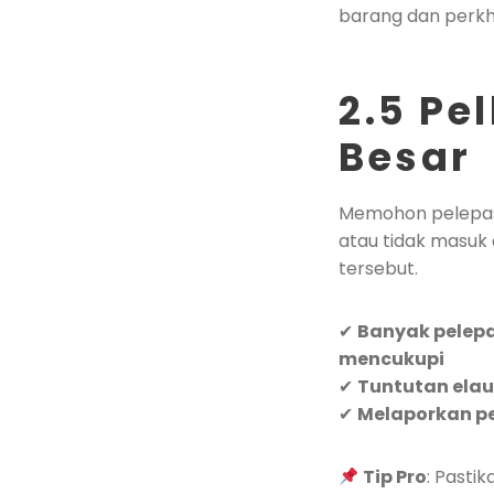
barang dan perk
2.5 Pe
Besar
Memohon pelepasa
atau tidak masuk
tersebut.
✔
Banyak pelepa
mencukupi
✔
Tuntutan elau
✔
Melaporkan pe
Tip Pro
: Pasti