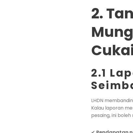
2. Ta
Mungk
Cuka
2.1 La
Seimb
LHDN membandingka
Kalau laporan men
pesaing, ini bole
✔
Pendapatan na