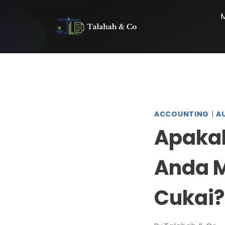
ACCOUNTING
|
A
Apaka
Anda M
Cukai?