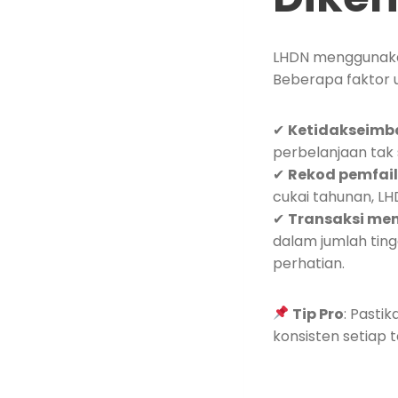
LHDN menggunakan
Beberapa faktor 
✔
Ketidakseimb
perbelanjaan tak 
✔
Rekod pemfail
cukai tahunan, L
✔
Transaksi me
dalam jumlah tin
perhatian.
Tip Pro
: Pasti
konsisten setiap 