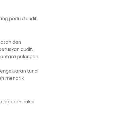
g perlu diaudit.
patan dan
cetuskan audit.
r antara pulangan
pengeluaran tunai
leh menarik
p laporan cukai