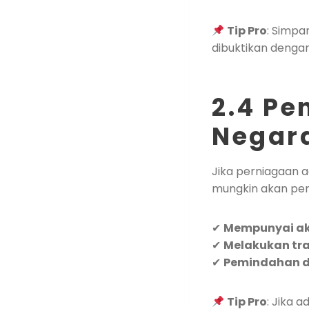
Tip Pro
: Simpa
dibuktikan denga
2.4 P
Negar
Jika perniagaan a
mungkin akan per
✔
Mempunyai aka
✔
Melakukan tra
✔
Pemindahan d
Tip Pro
: Jika 