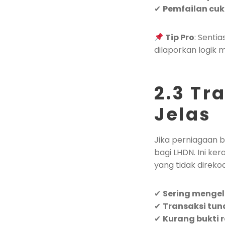
✔
Pemfailan cuka
Tip Pro
: Senti
dilaporkan logik
2.3 Tr
Jelas
Jika perniagaan b
bagi LHDN. Ini ker
yang tidak direko
✔
Sering mengel
✔
Transaksi tun
✔
Kurang bukti r