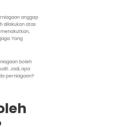
perniagaan anggap
eh dilakukan atas
 menakutkan,
jaga. Yang
rniagaan boleh
dit. Jadi, apa
da perniagaan?
oleh
?