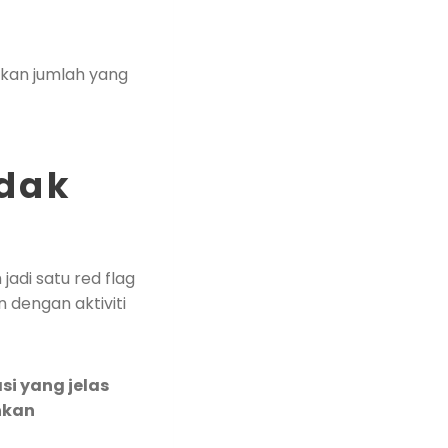
ikan jumlah yang
idak
adi satu red flag
n dengan aktiviti
i yang jelas
nkan