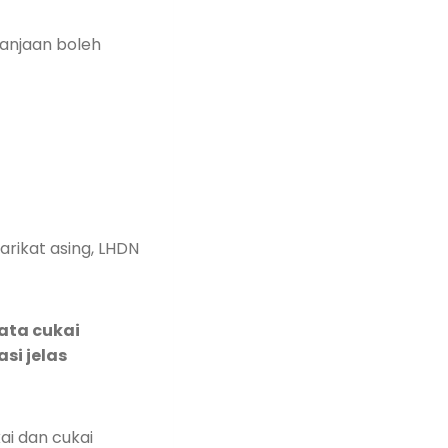
lanjaan boleh
r
rikat asing, LHDN
ata cukai
si jelas
ai dan cukai