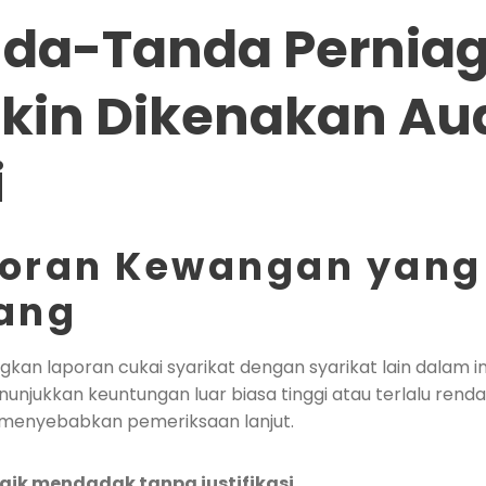
nda-Tanda Pernia
in Dikenakan Aud
i
poran Kewangan yang
ang
n laporan cukai syarikat dengan syarikat lain dalam in
unjukkan keuntungan luar biasa tinggi atau terlalu rend
h menyebabkan pemeriksaan lanjut.
ik mendadak tanpa justifikasi