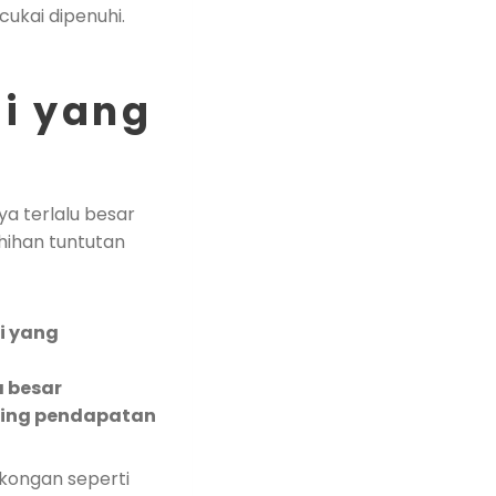
kai dipenuhi.
ai yang
a terlalu besar
hihan tuntutan
i yang
a besar
nding pendapatan
okongan seperti