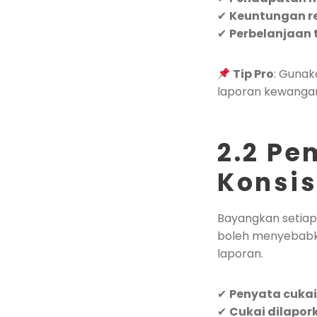
✔
Keuntungan re
✔
Perbelanjaan 
Tip Pro
: Gunak
laporan kewanga
2.2 Pe
Konsis
Bayangkan setiap
boleh menyebabka
laporan.
✔
Penyata cukai
✔
Cukai dilapor