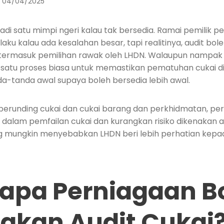
04/04/2025
 jadi satu mimpi ngeri kalau tak bersedia. Ramai pemilik 
laku kalau ada kesalahan besar, tapi realitinya, audit bol
termasuk pemilihan rawak oleh LHDN. Walaupun nampak
 satu proses biasa untuk memastikan pematuhan cukai di
da-tanda awal supaya boleh bersedia lebih awal.
erunding cukai dan cukai barang dan perkhidmatan, pe
 dalam pemfailan cukai dan kurangkan risiko dikenakan au
 mungkin menyebabkan LHDN beri lebih perhatian kepa
napa Perniagaan B
akan Audit Cukai