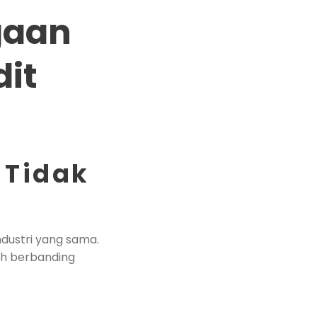
gaan
it
 Tidak
dustri yang sama.
ah berbanding