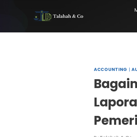
ACCOUNTING
|
A
Bagaim
Lapora
Pemer