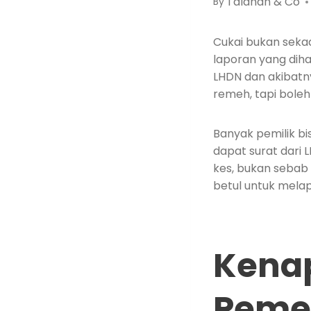
Talahah & Co
By
Cukai bukan seka
laporan yang diha
LHDN dan akibatny
remeh, tapi bole
Banyak pemilik bi
dapat surat dari 
kes, bukan sebab
betul untuk mela
Kena
Peme