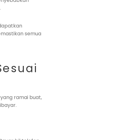
 menyebabkan
.
 dapatkan
mastikan semua
Sesuai
 yang ramai buat,
ibayar.