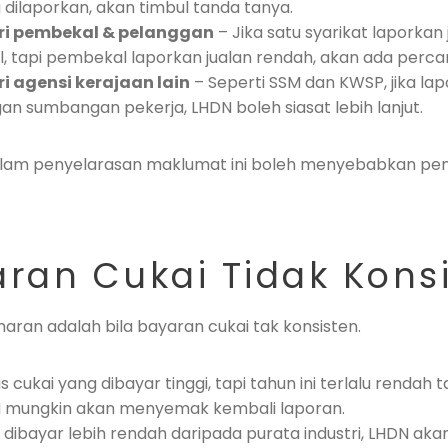
dilaporkan, akan timbul tanda tanya.
i pembekal & pelanggan
– Jika satu syarikat laporkan 
 tapi pembekal laporkan jualan rendah, akan ada perc
 agensi kerajaan lain
– Seperti SSM dan KWSP, jika la
n sumbangan pekerja, LHDN boleh siasat lebih lanjut.
dalam penyelarasan maklumat ini boleh menyebabkan pe
aran Cukai Tidak Kons
maran adalah bila bayaran cukai tak konsisten.
s cukai yang dibayar tinggi, tapi tahun ini terlalu rendah
 mungkin akan menyemak kembali laporan.
 dibayar lebih rendah daripada purata industri, LHDN aka