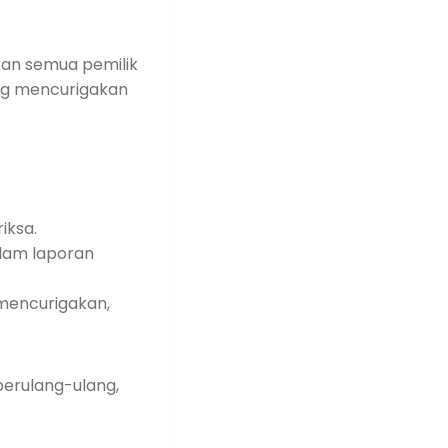
kan semua pemilik
ng mencurigakan
iksa.
alam laporan
 mencurigakan,
berulang-ulang,