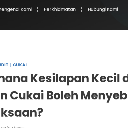
Mengenai Kami
Perkhidmatan
Hubungi Kami
UDIT
|
CUKAI
ana Kesilapan Kecil 
n Cukai Boleh Menye
iksaan?