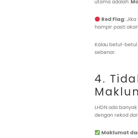
utama adalah:
Ma
Red Flag:
Jika 
hampir pasti akan
Kalau betul-betul
sebenar.
4. Tid
Maklum
LHDN ada banyak 
dengan rekod dari 
Maklumat dar