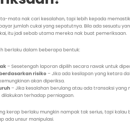
a-mata nak cari kesalahan, tapi lebih kepada memasti
yar jumlah cukai yang sepatutnya. Bila ada sesuatu ya
ai, itu jadi sebab utama mereka nak buat pemeriksaan.
h berlaku dalam beberapa bentuk:
ak
– Sesetengah laporan dipilih secara rawak untuk diper
berdasarkan risiko
– Jika ada kesilapan yang ketara d
i kemungkinan akan diperiksa.
uruh
– Jika kesalahan berulang atau ada transaksi yang
 dilakukan terhadap perniagaan.
ang kerap berlaku mungkin nampak tak serius, tapi kalau 
p ada unsur manipulasi.