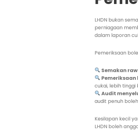
LHDN bukan semat
perniagaan memba
dalam laporan cuk
Pemeriksaan bole
Semakan raw
Pemeriksaan 
cukai, lebih tingg
Audit menyel
audit penuh boleh
Kesilapan kecil y
LHDN boleh angga