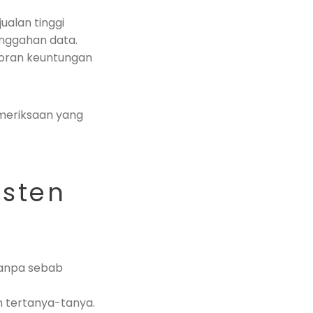
jualan tinggi
anggahan data.
poran keuntungan
meriksaan yang
isten
 tanpa sebab
n tertanya-tanya.