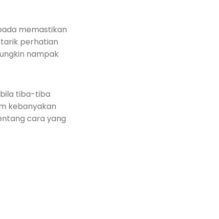
kepada memastikan
tarik perhatian
 mungkin nampak
ila tiba-tiba
lam kebanyakan
entang cara yang