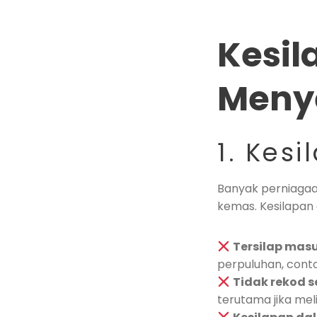
Kesil
Meny
1. Kes
Banyak perniagaa
kemas. Kesilapan
Tersilap mas
perpuluhan, conto
Tidak rekod
terutama jika mel