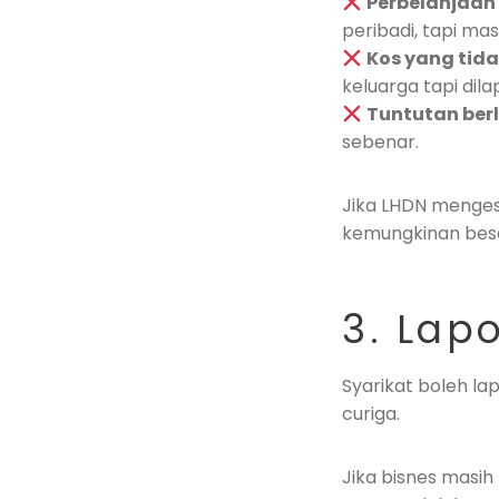
Perbelanjaan 
peribadi, tapi ma
Kos yang tida
keluarga tapi dila
Tuntutan ber
sebenar.
Jika LHDN menges
kemungkinan besa
3. Lap
Syarikat boleh lap
curiga.
Jika bisnes masih 