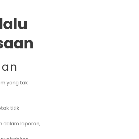
lalu
saan
nan
em yang tak
ak titik
n dalam laporan,