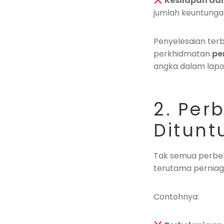
Kesilapan da
jumlah keuntungan
Penyelesaian ter
perkhidmatan
pe
angka dalam lapo
2. Per
Ditunt
Tak semua perbela
terutama perniaga
Contohnya: