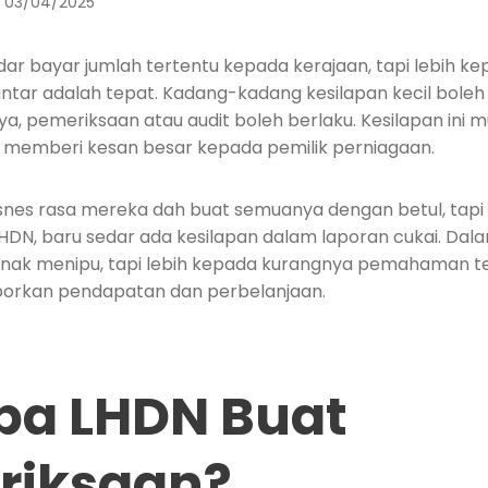
03/04/2025
dar bayar jumlah tertentu kepada kerajaan, tapi lebih 
ntar adalah tepat. Kadang-kadang kesilapan kecil boleh 
a, pemeriksaan atau audit boleh berlaku. Kesilapan ini
h memberi kesan besar kepada pemilik perniagaan.
snes rasa mereka dah buat semuanya dengan betul, tapi b
LHDN, baru sedar ada kesilapan dalam laporan cukai. Da
 nak menipu, tapi lebih kepada kurangnya pemahaman t
porkan pendapatan dan perbelanjaan.
pa LHDN Buat
riksaan?