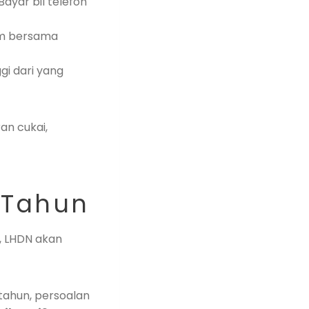
Bayar bil telefon
m bersama
gi dari yang
an cukai,
 Tahun
i, LHDN akan
-tahun, persoalan