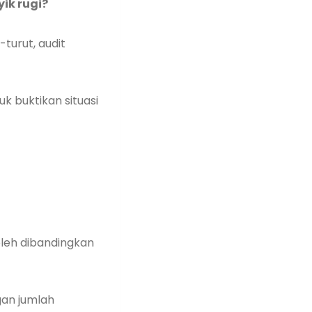
ik rugi?
turut, audit
k buktikan situasi
leh dibandingkan
gan jumlah