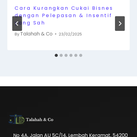
Cara Kurangkan Cukai Bisnes
dengan Pelepasan & Insentif
yang Sah
Talahah & Co
By
23/02/2025
No 4A, Jalan AU 5C/14, Lembah Keramat, 54200