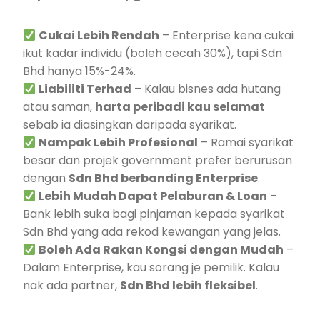
Cukai Lebih Rendah
– Enterprise kena cukai
ikut kadar individu (boleh cecah 30%), tapi Sdn
Bhd hanya 15%-24%.
Liabiliti Terhad
– Kalau bisnes ada hutang
atau saman,
harta peribadi kau selamat
sebab ia diasingkan daripada syarikat.
Nampak Lebih Profesional
– Ramai syarikat
besar dan projek government prefer berurusan
dengan
Sdn Bhd berbanding Enterprise
.
Lebih Mudah Dapat Pelaburan & Loan
–
Bank lebih suka bagi pinjaman kepada syarikat
Sdn Bhd yang ada rekod kewangan yang jelas.
Boleh Ada Rakan Kongsi dengan Mudah
–
Dalam Enterprise, kau sorang je pemilik. Kalau
nak ada partner,
Sdn Bhd lebih fleksibel
.