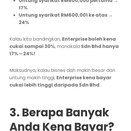
Untung syarikat RM600,000 pertama →
17%
Untung syarikat RM600,001 ke atas →
24%
Kalau kita bandingkan,
Enterprise boleh kena
cukai sampai 30%
, manakala
Sdn Bhd hanya
17% – 24%!
Maksudnya, kalau bisnes dah makin besar dan
untung makin tinggi,
Enterprise kena bayar
cukai lebih tinggi daripada Sdn Bhd
.
3. Berapa Banyak
Anda Kena Bayar?