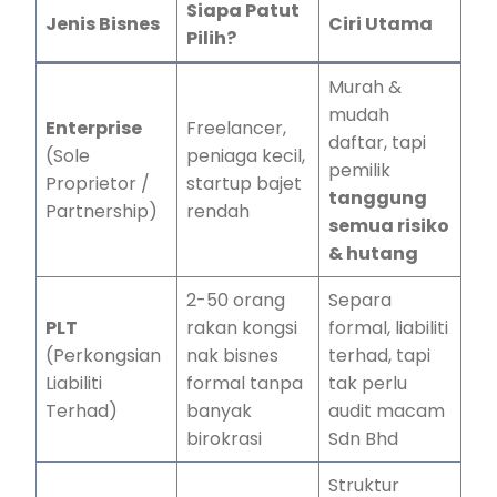
Siapa Patut
Jenis Bisnes
Ciri Utama
Pilih?
Murah &
mudah
Enterprise
Freelancer,
daftar, tapi
(Sole
peniaga kecil,
pemilik
Proprietor /
startup bajet
tanggung
Partnership)
rendah
semua risiko
& hutang
2-50 orang
Separa
PLT
rakan kongsi
formal, liabiliti
(Perkongsian
nak bisnes
terhad, tapi
Liabiliti
formal tanpa
tak perlu
Terhad)
banyak
audit macam
birokrasi
Sdn Bhd
Struktur