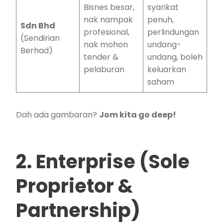
Bisnes besar,
syarikat
nak nampak
penuh,
Sdn Bhd
profesional,
perlindungan
(Sendirian
nak mohon
undang-
Berhad)
tender &
undang, boleh
pelaburan
keluarkan
saham
Dah ada gambaran?
Jom kita go deep!
2. Enterprise (Sole
Proprietor &
Partnership)