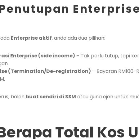
Penutupan Enterprise
 ada
Enterprise aktif
, anda ada dua pilihan:
asi Enterprise (side income)
– Tak perlu tutup, tapi ke
gan.
ise (Termination/De-registration)
– Bayaran RM100-
M.
erus, boleh
buat sendiri di SSM
atau guna ejen untuk mu
 Berapa Total Kos 