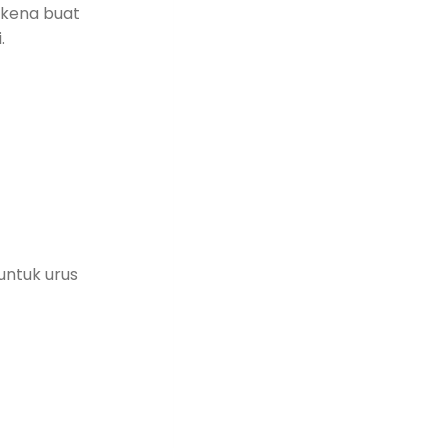
 kena buat
.
untuk urus