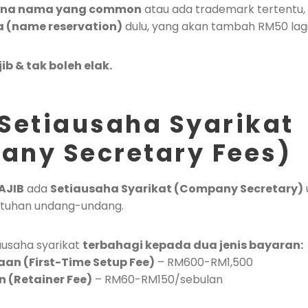
na nama yang common
atau ada trademark tertentu,
(name reservation)
dulu, yang akan tambah RM50 lagi
ib & tak boleh elak.
Setiausaha Syarikat
any Secretary Fees)
AJIB
ada
Setiausaha Syarikat (Company Secretary)
tuhan undang-undang.
ausaha syarikat
terbahagi kepada dua jenis bayaran:
an (First-Time Setup Fee)
– RM600-RM1,500
 (Retainer Fee)
– RM60-RM150/sebulan