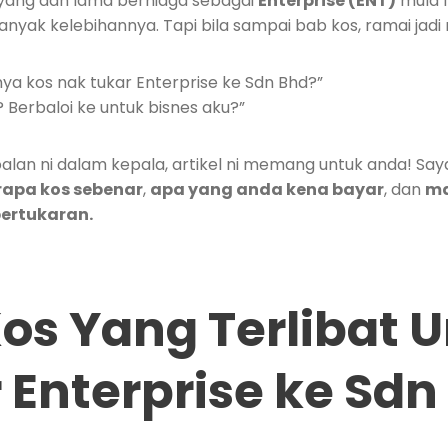
yang dah lama berniaga sebagai
Enterprise (ENT)
mula f
nyak kelebihannya. Tapi bila sampai bab kos, ramai jadi 
a kos nak tukar Enterprise ke Sdn Bhd?”
 Berbaloi ke untuk bisnes aku?”
alan ni dalam kepala, artikel ni memang untuk anda! Say
rapa kos sebenar
,
apa yang anda kena bayar
, dan
ma
pertukaran.
os Yang Terlibat 
 Enterprise ke Sdn