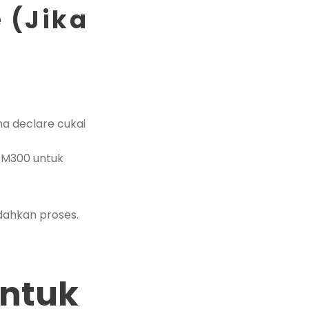
 (Jika
na declare cukai
RM300 untuk
dahkan proses.
Untuk