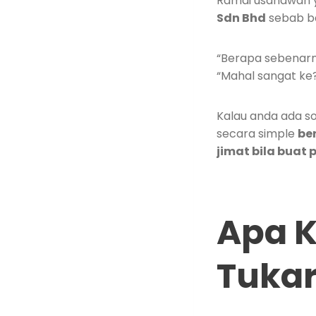
Ramai usahawan 
Sdn Bhd
sebab ba
“Berapa sebenarny
“Mahal sangat ke?
Kalau anda ada so
secara simple
be
jimat bila buat 
Apa K
Tukar