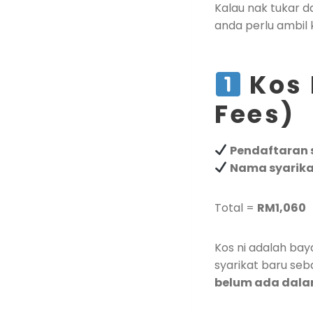
Kalau nak tukar d
anda perlu ambil k
Kos 
Fees)
Pendaftaran s
Nama syarikat
Total =
RM1,060
Kos ni adalah ba
syarikat baru seb
belum ada dala