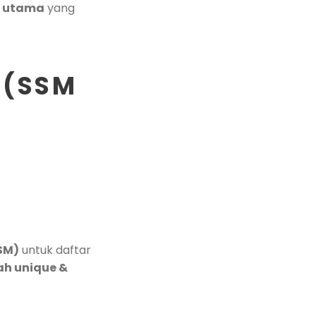
s utama
yang
 (SSM
SM)
untuk daftar
ah unique &