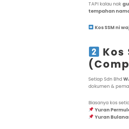
TAPI kalau nak
gu
tempahan nama 
Kos SSM ni waj
Kos 
(Comp
Setiap Sdn Bhd
W
dokumen & pema
Biasanya kos seti
Yuran Permula
Yuran Bulanan