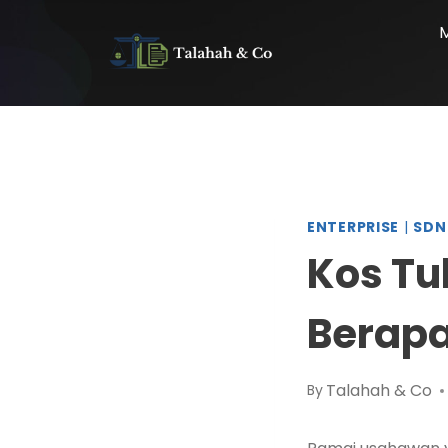
ENTERPRISE
|
SDN
Kos Tu
Berap
Talahah & Co
By