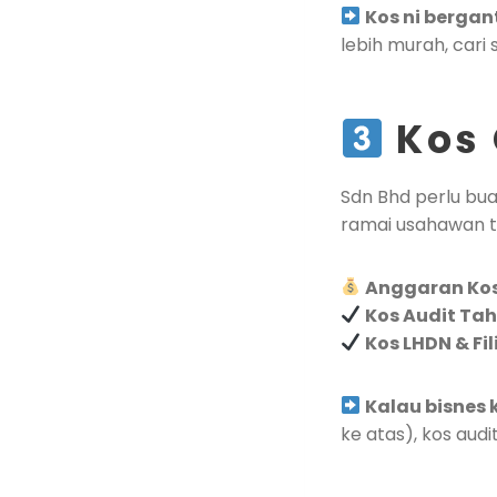
Kos ni bergan
lebih murah, cari
Kos 
Sdn Bhd perlu bu
ramai usahawan t
Anggaran Kos
Kos Audit Ta
Kos LHDN & Fil
Kalau bisnes 
ke atas), kos aud