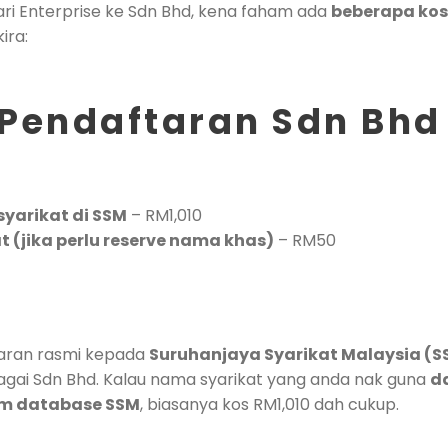
ari Enterprise ke Sdn Bhd, kena faham ada
beberapa ko
ira:
Pendaftaran Sdn Bhd
yarikat di SSM
– RM1,010
 (jika perlu reserve nama khas)
– RM50
yaran rasmi kepada
Suruhanjaya Syarikat Malaysia (S
agai Sdn Bhd. Kalau nama syarikat yang anda nak guna
d
m database SSM
, biasanya kos RM1,010 dah cukup.