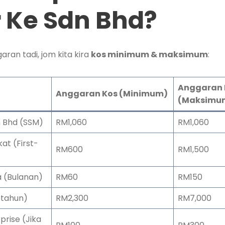
 Ke Sdn Bhd?
ran tadi, jom kita kira
kos minimum & maksimum
:
Anggaran 
Anggaran Kos (Minimum)
(Maksimu
 Bhd (SSM)
RM1,060
RM1,060
at (First-
RM600
RM1,500
a (Bulanan)
RM60
RM150
etahun)
RM2,300
RM7,000
rise (Jika