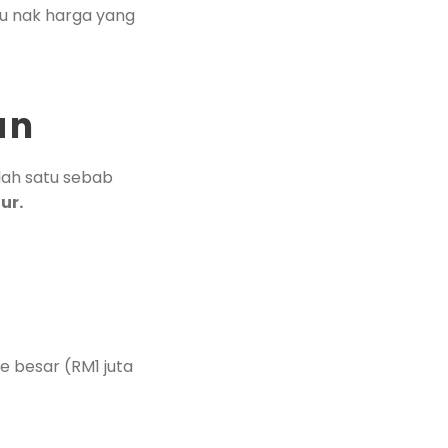
u nak harga yang
an
alah satu sebab
ur.
e besar (RM1 juta