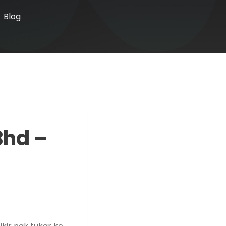
Blog
Bhd –