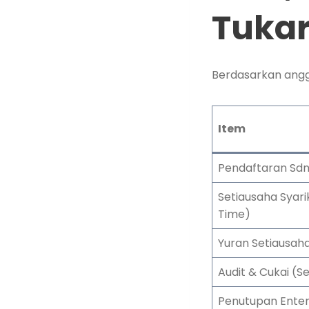
Tukar
Berdasarkan angga
Item
Pendaftaran Sdn
Setiausaha Syarik
Time)
Yuran Setiausah
Audit & Cukai (S
Penutupan Enterp