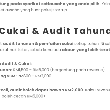
tung pada syarikat setiausaha yang anda pilih.
Kala
 setiausaha yang buat pakej startup.
Cukai & Audit Tahun
at
audit tahunan & pemfailan cukai
setiap tahun. Ni s
akut nak tukar, sebab kena ada
akaun yang lebih terat
 Audit & Cukai:
hunan:
RM1,500 – RM5,000 (bergantung pada revenue)
ing SSM:
RM800 – RM2,000
kecil, audit boleh dapat bawah RM2,000.
Kalau revenu
it boleh cecah RM5,000+.