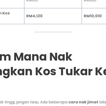
RM100
RM300
n Kos
RM4,120
RM10,010
m Mana Nak
gkan Kos Tukar K
ak tinggi, jangan risau. Ada beberapa
cara nak jimat
bil