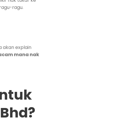
ikir nak tukar ke
ragu-ragu.
a akan explain
cam mana nak
Untuk
 Bhd?