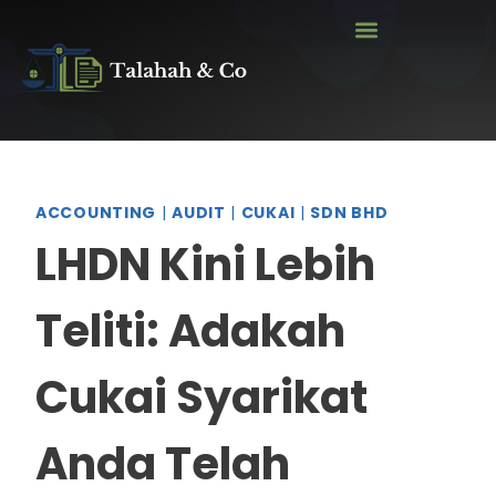
ACCOUNTING
|
AUDIT
|
CUKAI
|
SDN BHD
LHDN Kini Lebih
Teliti: Adakah
Cukai Syarikat
Anda Telah