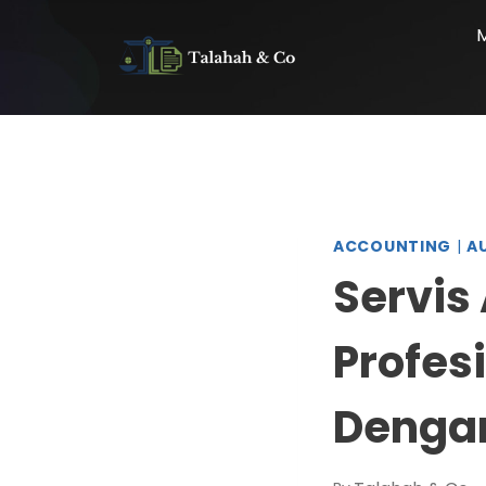
ACCOUNTING
|
A
Servis
Profes
Denga