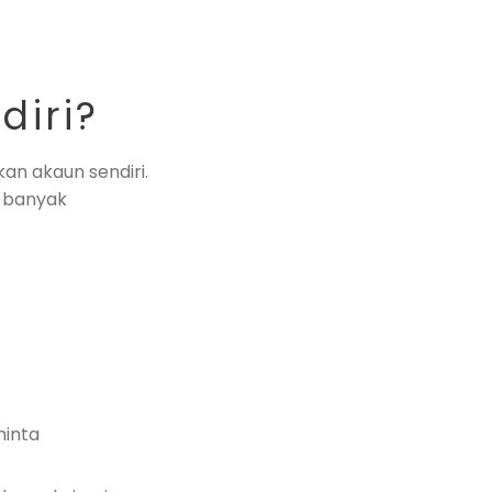
diri?
kan akaun sendiri.
n banyak
minta