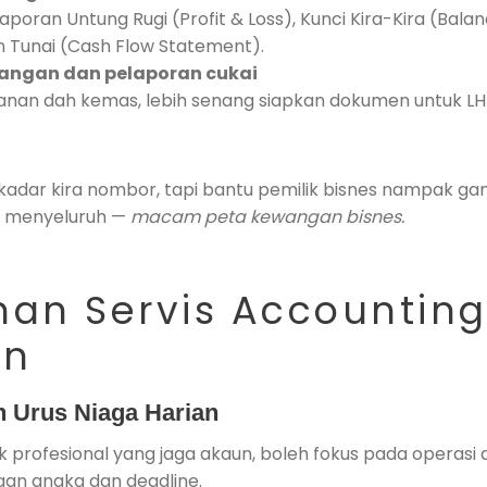
Laporan Untung Rugi (Profit & Loss), Kunci Kira-Kira (Bala
n Tunai (Cash Flow Statement).
angan dan pelaporan cukai
lanan dah kemas, lebih senang siapkan dokumen untuk L
ekadar kira nombor, tapi bantu pemilik bisnes nampak g
 menyeluruh —
macam peta kewangan bisnes.
han Servis Accountin
an
 Urus Niaga Harian
ak profesional yang jaga akaun, boleh fokus pada operasi 
gan angka dan deadline.