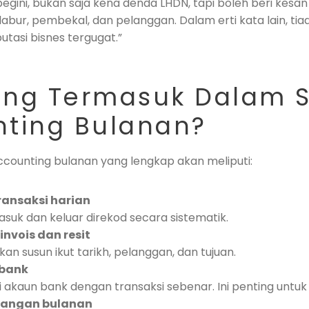
 begini, bukan saja kena denda LHDN, tapi boleh beri kesa
labur, pembekal, dan pelanggan. Dalam erti kata lain, t
tasi bisnes tergugat.”
ng Termasuk Dalam S
ting Bulanan?
accounting bulanan yang lengkap akan meliputi:
ransaksi harian
suk dan keluar direkod secara sistematik.
nvois dan resit
an susun ikut tarikh, pelanggan, dan tujuan.
 bank
akaun bank dengan transaksi sebenar. Ini penting untuk 
wangan bulanan