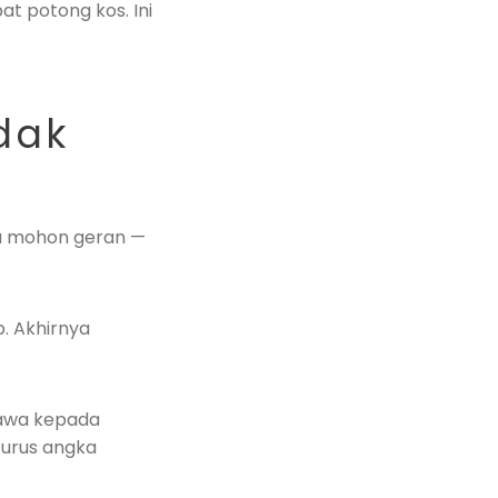
t potong kos. Ini
dak
rlu mohon geran —
p. Akhirnya
bawa kepada
 urus angka