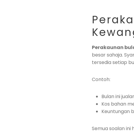
Peraka
Kewang
Perakaunan bul
besar sahaja. Sya
tersedia setiap b
Contoh:
Bulan ini jual
Kos bahan me
Keuntungan be
Semua soalan ini 