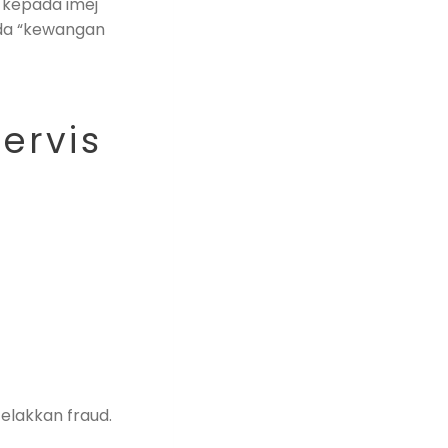
n kepada imej
iada “kewangan
ervis
elakkan fraud.