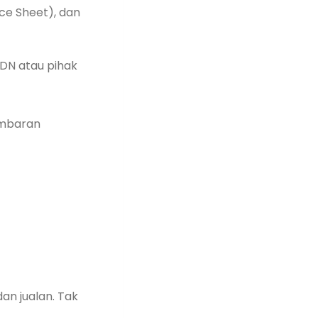
nce Sheet), dan
HDN atau pihak
ambaran
g
dan jualan. Tak