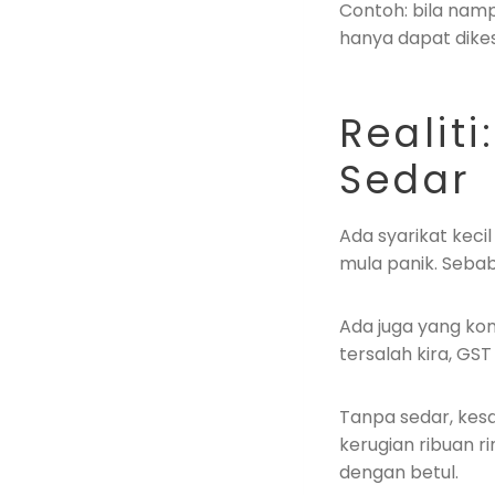
Contoh: bila namp
hanya dapat dikes
Realit
Sedar
Ada syarikat keci
mula panik. Seba
Ada juga yang kon
tersalah kira, GST
Tanpa sedar, ke
kerugian ribuan r
dengan betul.