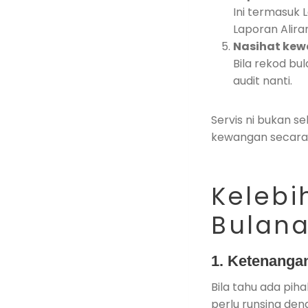
Ini termasuk 
Laporan Alira
Nasihat kew
Bila rekod bu
audit nanti.
Servis ni bukan s
kewangan secara
Kelebi
Bulan
1.
Ketenangan
Bila tahu ada pih
perlu runsing den