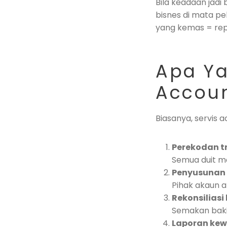
Bila keadaan jadi
bisnes di mata pe
yang kemas = repu
Apa Ya
Accoun
Biasanya, servis 
Perekodan t
Semua duit ma
Penyusunan i
Pihak akaun ak
Rekonsiliasi
Semakan baki 
Laporan ke