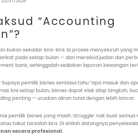
22/07/2025
ksud “Accounting
n”?
n bukan sekadar kira-kira. Ia proses menyeluruh yang m
rikat pada setiap bulan — dari merekod jualan dan perb
tement bank, sehinggalah sediakan laporan kewangan terk
Supaya pemilik bisnes sentiasa tahu “apa masuk dan apa 
mas kini setiap bulan, bisnes dapat elak silap langkah, b
aling penting — uruskan aliran tunai dengan lebih lancar.
amai pemilik bisnes yang masih ‘struggle’ nak buat semua ni
atau takut tersalah kira. Di sinilah datangnya penyelesai
nan secara profesional.