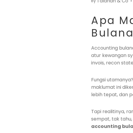
Talahah & Co
By
Apa Ma
Bulana
Accounting bulana
atur kewangan sya
invois, recon sta
Fungsi utamanya? 
maklumat ini dike
lebih tepat, dan p
Tapi realitinya, r
sempat, tak tahu, 
accounting bula