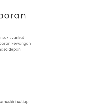
poran
ntuk syarikat
 laporan kewangan
masa depan.
emaskini setiap