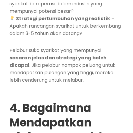
syarikat beroperasi dalam industri yang
mempunyai potensi besar?
Strategi pertumbuhan yang realistik
–
Apakah rancangan syarikat untuk berkembang
dalam 3-5 tahun akan datang?
Pelabur suka syarikat yang mempunyai
sasaran jelas dan strategi yang boleh
dicapai
. Jika pelabur nampak peluang untuk
mendapatkan pulangan yang tinggi, mereka
lebih cenderung untuk melabur.
4. Bagaimana
Mendapatkan