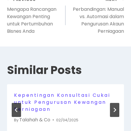
Mengapa Rancangan
Perbandingan: Manual
Kewangan Penting
vs. Automasi dalam
untuk Pertumbuhan
Pengurusan Akaun
Bisnes Anda
Perniagaan
Similar Posts
Kepentingan Konsultasi Cukai
untuk Pengurusan Kewangan
Perniagaan
Talahah & Co
By
02/04/2025