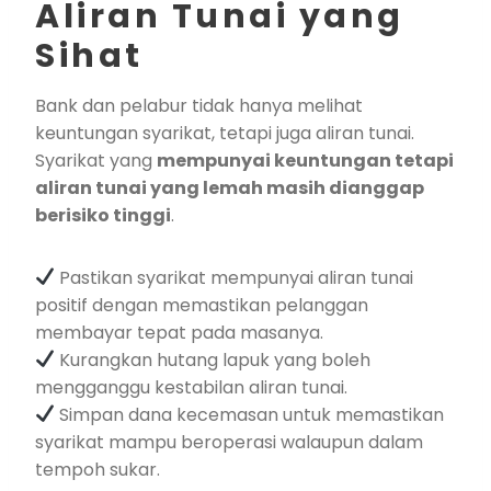
Aliran Tunai yang
Sihat
Bank dan pelabur tidak hanya melihat
keuntungan syarikat, tetapi juga aliran tunai.
Syarikat yang
mempunyai keuntungan tetapi
aliran tunai yang lemah masih dianggap
berisiko tinggi
.
Pastikan syarikat mempunyai aliran tunai
positif dengan memastikan pelanggan
membayar tepat pada masanya.
Kurangkan hutang lapuk yang boleh
mengganggu kestabilan aliran tunai.
Simpan dana kecemasan untuk memastikan
syarikat mampu beroperasi walaupun dalam
tempoh sukar.