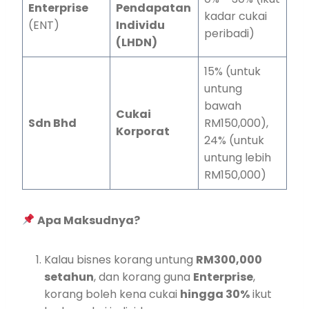
Enterprise
Pendapatan
kadar cukai
(ENT)
Individu
peribadi)
(LHDN)
15% (untuk
untung
bawah
Cukai
Sdn Bhd
RM150,000),
Korporat
24% (untuk
untung lebih
RM150,000)
Apa Maksudnya?
Kalau bisnes korang untung
RM300,000
setahun
, dan korang guna
Enterprise
,
korang boleh kena cukai
hingga 30%
ikut