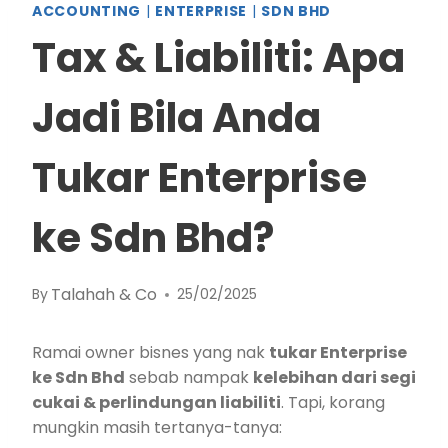
ACCOUNTING
|
ENTERPRISE
|
SDN BHD
Tax & Liabiliti: Apa
Jadi Bila Anda
Tukar Enterprise
ke Sdn Bhd?
Talahah & Co
By
25/02/2025
Ramai owner bisnes yang nak
tukar Enterprise
ke Sdn Bhd
sebab nampak
kelebihan dari segi
cukai & perlindungan liabiliti
. Tapi, korang
mungkin masih tertanya-tanya: