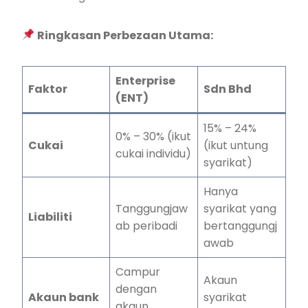
Ringkasan Perbezaan Utama:
Enterprise
Faktor
Sdn Bhd
(ENT)
15% – 24%
0% – 30% (ikut
Cukai
(ikut untung
cukai individu)
syarikat)
Hanya
Tanggungjaw
syarikat yang
Liabiliti
ab peribadi
bertanggungj
awab
Campur
Akaun
dengan
Akaun bank
syarikat
akaun