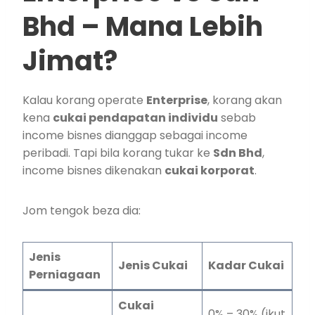
Bhd – Mana Lebih
Jimat?
Kalau korang operate
Enterprise
, korang akan
kena
cukai pendapatan individu
sebab
income bisnes dianggap sebagai income
peribadi. Tapi bila korang tukar ke
Sdn Bhd
,
income bisnes dikenakan
cukai korporat
.
Jom tengok beza dia:
Jenis
Jenis Cukai
Kadar Cukai
Perniagaan
Cukai
0% – 30% (ikut