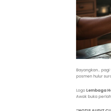
Bayangkan… pagi 
posmen hulur sura
Logo
Lembaga Ha
Awak buka perlah
“NOTIS AUDIT C