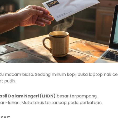
tu macam biasa. Sedang minum kopi, buka laptop nak cek
t putih.
sil Dalam Negeri (LHDN)
besar terpampang.
an-lahan. Mata terus tertancap pada perkataan:
UKAI”
.