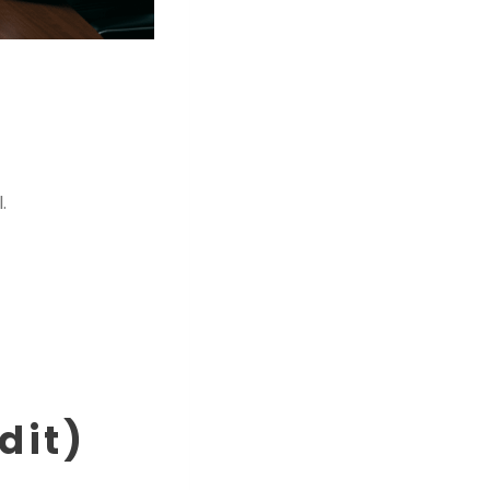
.
dit)