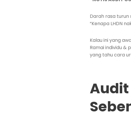
Darah rasa turun n
“Kenapa LHDN nak 
Kalau ini yang aw
Ramai individu & 
yang tahu cara ur
Audit
Sebe