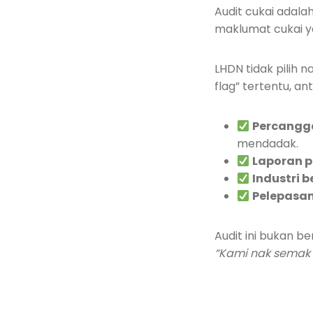
Audit cukai adala
maklumat cukai y
LHDN tidak pilih 
flag” tertentu, an
Percangg
mendadak.
Laporan 
Industri b
Pelepasan
Audit ini bukan b
“Kami nak semak