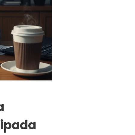
a
ripada