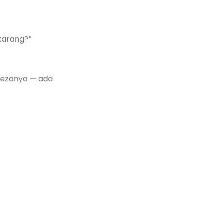
karang?”
 Bezanya — ada