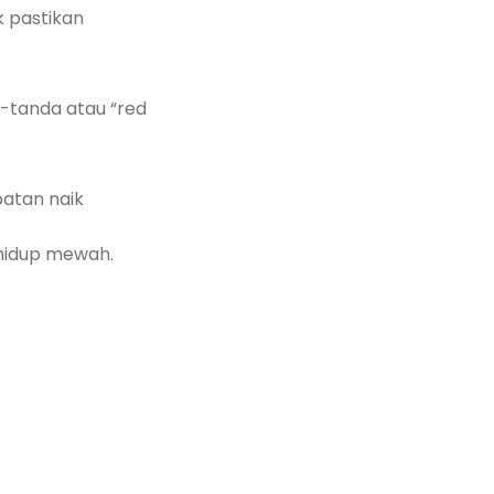
k pastikan
a-tanda atau “red
atan naik
 hidup mewah.