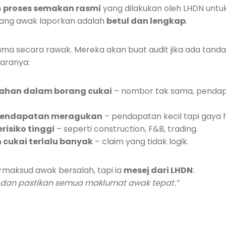
h
proses semakan rasmi
yang dilakukan oleh LHDN untu
ang awak laporkan adalah
betul dan lengkap
.
nama secara rawak. Mereka akan buat audit jika ada tand
taranya:
ahan dalam borang cukai
– nombor tak sama, pendap
pendapatan meragukan
– pendapatan kecil tapi gaya
erisiko tinggi
– seperti construction, F&B, trading.
 cukai terlalu banyak
– claim yang tidak logik.
ermaksud awak bersalah, tapi ia
mesej dari LHDN
:
 dan pastikan semua maklumat awak tepat.”