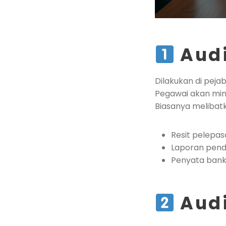
Audi
Dilakukan di peja
Pegawai akan min
Biasanya melibat
Resit pelepas
Laporan pen
Penyata ban
Audi