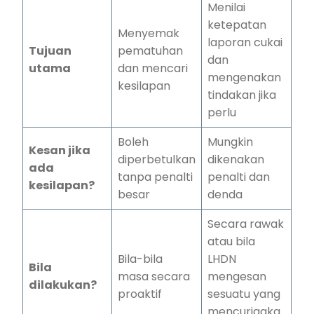
Menilai
ketepatan
Menyemak
laporan cukai
Tujuan
pematuhan
dan
utama
dan mencari
mengenakan
kesilapan
tindakan jika
perlu
Boleh
Mungkin
Kesan jika
diperbetulkan
dikenakan
ada
tanpa penalti
penalti dan
kesilapan?
besar
denda
Secara rawak
atau bila
Bila-bila
LHDN
Bila
masa secara
mengesan
dilakukan?
proaktif
sesuatu yang
mencurigaka